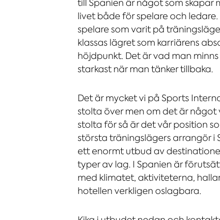
till Spanien är något som skapar 
livet både för spelare och ledare
spelare som varit på träningsläge
klassas lägret som karriärens abs
höjdpunkt. Det är vad man minns 
starkast när man tänker tillbaka.
Det är mycket vi på Sports Intern
stolta över men om det är något v
stolta för så är det vår position 
största träningslägers arrangör 
ett enormt utbud av destinationer
typer av lag. I Spanien är föruts
med klimatet, aktiviteterna, hall
hotellen verkligen oslagbara.
Kika i utbudet nedan och kontakta