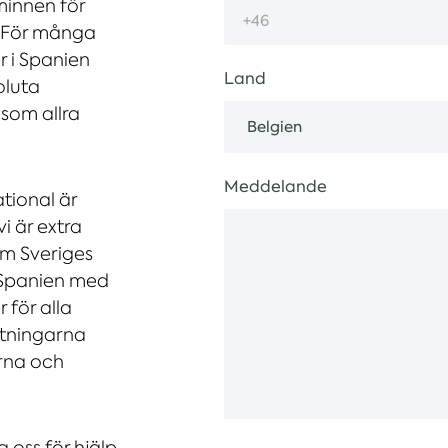
minnen för
. För många
r i Spanien
Land
oluta
som allra
Meddelande
ational är
i är extra
som Sveriges
i Spanien med
 för alla
ättningarna
arna och
 oss för hjälp