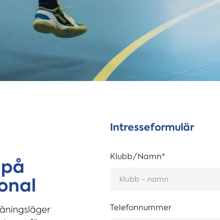
Intresseformulär
Klubb/Namn
 på
ional
Telefonnummer
räningsläger