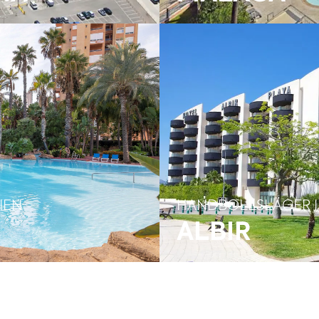
IEN
HANDBOLLSLÄGER I
ALBIR