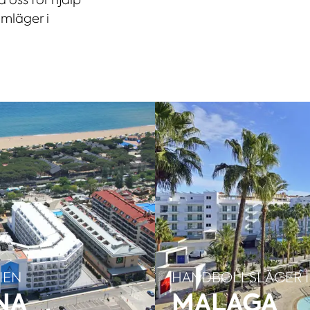
mläger i
IEN
HANDBOLLSLÄGER I
NA
MALAGA