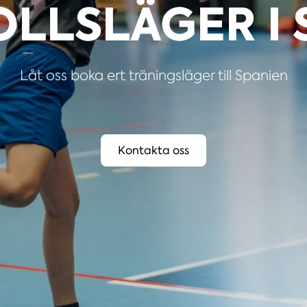
LLSLÄGER I 
Låt oss boka ert träningsläger till Spanien
Kontakta oss