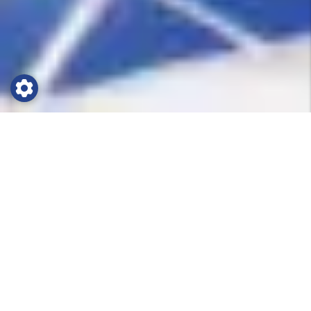
Simläger i Sabadell
Fantastisk anläggning strax utanför Barcelona.
Den lokala klubben Club de Natacio Sabadell
hade hela 19 deltagare med i sommarens OS.
Med mer än 14 000 medlemmar är detta
stadens stolthet. Den moderna och mycket
fräscha anläggningen erbjuder en