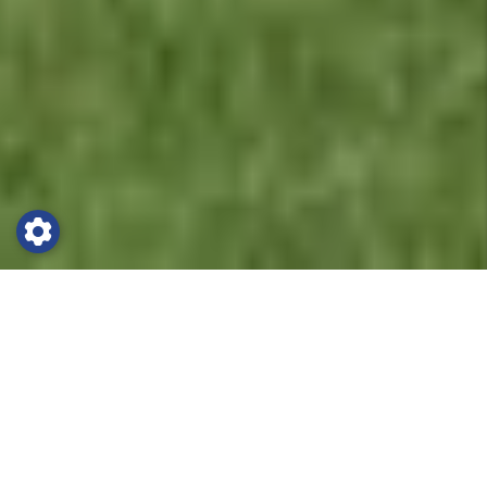
Träningsläger i Kungsbacka
Det är imponerande att se listan på alla de lag
och klubbar som valt att förlägga sitt
träningsläger i Kungsbacka. Bland dessa märks