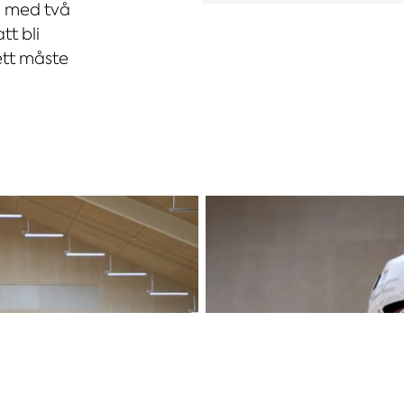
g med två
tt bli
ett måste