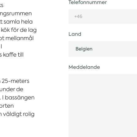
Telefonnummer
ks
amlingsrummen
t samla hela
 kök för de lag
Land
got mellanmål
I
kaffe till
Meddelande
n 25-meters
 under de
 I bassängen
porten
väldigt rolig