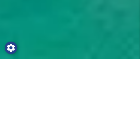
Träningsläger i Skagen
Skagens Kultur och Fritidscenter är ett komplett träningscenter
som välkomnar er med bästa tänkbara förutsättningar. Våra
svenska handbollslag stortrivs på den fräscha och proffsiga
anläggningen och det är inte konstigt med tanke på den service
och kvalité som tillhandahålls. Här finns ett enormt utbud av
aktiviteter för alla typer av lag och stora gemensamhetsutrymmen