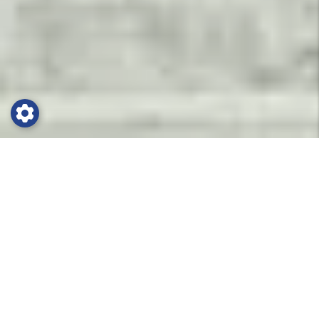
Träningsläger i Kviberg Park
Kviberg Park Hotel & Conference stod klart i juni
2015. Här bor ni i rymliga rum med TV, Wi-Fi samt
badrum. I direkt anslutning till hotellet hittar ni
flera olika träningsfaciliteter, exempelvis
inomhus längdåkning året om, stort gym,