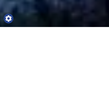
Fotbollsläger till Uppsala
Uppsala har länge varit en efterfrågad
destination och nu kan vi äntligen presentera
det nybyggda 4* Arenahotellet. Stadens största
hotell med närhet till idrottsarenor och stadens
centrum. Arenahotellet är det naturliga valet
för alla som älskar att röra på sig och leva lite
nyttigare. Arenahotellet är speciellt anpassat
för idrottslag, ni bor i fräscha 2-4 bäddsrum.