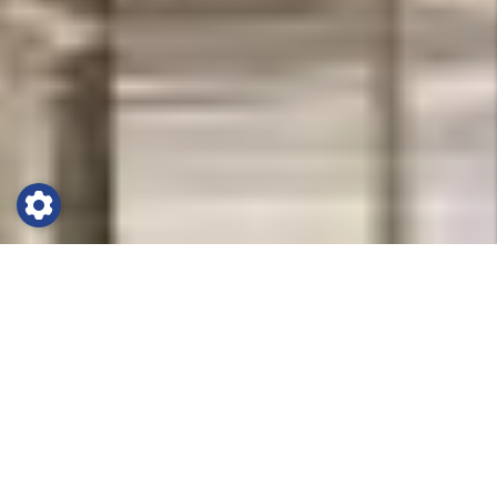
Fotbollsläger till Trollhättan
Fotbollsstaden Trollhättan välkomnar er med
öppna armar för ett givande och bra
träningsläger inför kommande säsong. Stadens
stora lag FC Trollhättan är på väg mot Svensk