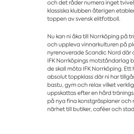
och det råder numera inget tvive
klassiska klubben återigen etablera
toppen av svensk elitfotboll.
Nu kan ni åka till Norrköping på t
och uppleva vinnarkulturen på pla
nyrenoverade Scandic Nord där d
IFK Norrköpings motståndarlag b
de skall möta IFK Norrköping. Ett h
absolut toppklass där ni har tillgån
bastu, gym och relax vilket verkli
uppskattas efter en hård tränings
på nya fina konstgräsplaner och 
närhet till butiker, caféer och stad