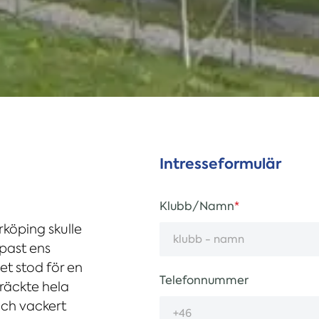
Intresseformulär
Klubb/Namn
rköping skulle
past ens
t stod för en
Telefonnummer
 räckte hela
och vackert