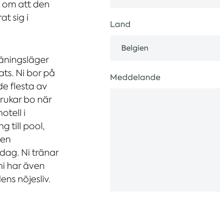
l om att den
t sig i
Land
räningsläger
ts. Ni bor på
Meddelande
e flesta av
rukar bo när
otell i
g till pool,
gen
dag. Ni tränar
ni har även
ens nöjesliv.