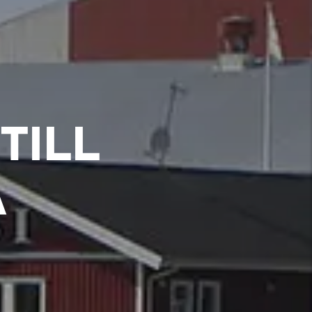
TILL
A