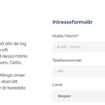
Intresseformulär
Klubb/Namn
på alla de lag
sitt
d dessa märks
Telefonnummer
am, Celtic,
Många anser
 stad att
Land
 vi är beredda