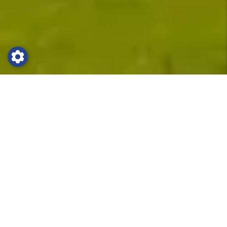
Fotbollsläger till Eibergen
På charmiga Hotel de Greune Weide i Eibergen
är förutsättningarna för ert nästa träningsläger
fantastiska. Hotellet är beläget i ett lugnt och
mycket vackert område. Universitetsstaden
Enschede ligger endast 2 mil bort och där
väntar ett rikt nöjesutbud. Här finner ni trendiga