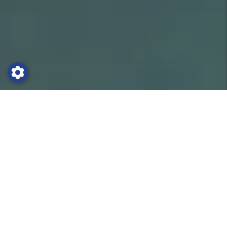
HOTEL CABANA
Träningsläger i Benidorm
Fotbolls satsningen i Benidorm fullständigt
kokar sedan den den lokala klubben Benidorm
CF knöt till sig den förre detta storstjärnan
David Villa med förflutet i FC Barcelona,