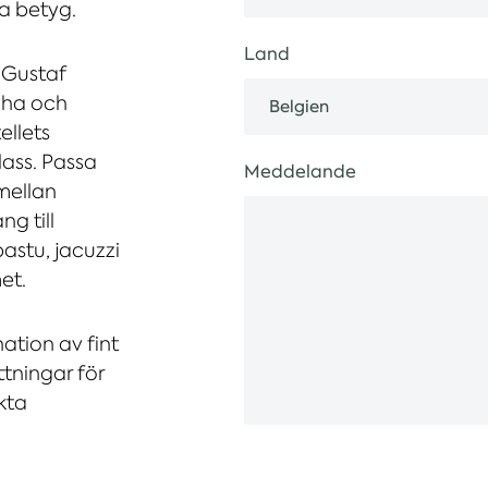
a betyg.
Land
n Gustaf
cha och
ellets
lass. Passa
Meddelande
mellan
ng till
astu, jacuzzi
et.
ation av fint
tningar för
ekta