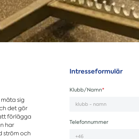
Intresseformulär
Klubb/Namn
n mäta sig
ch det gör
att förlägga
Telefonnummer
en har
id ström och