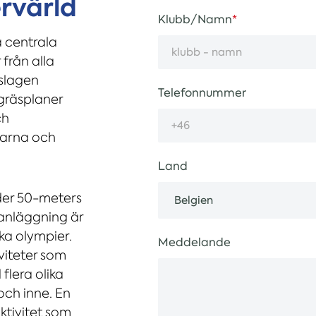
rvärld
Klubb/Namn
a centrala
 från alla
lslagen
Telefonnummer
rgräsplaner
ch
larna och
Land
der 50-meters
anläggning är
a olympier.
Meddelande
iviteter som
lera olika
och inne. En
tivitet som