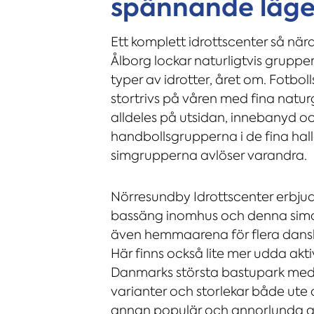
spännande läge
Ett komplett idrottscenter så när
Ålborg lockar naturligtvis grupper
typer av idrotter, året om. Fotbol
stortrivs på våren med fina natu
alldeles på utsidan, innebanyd o
handbollsgrupperna i de fina hal
simgrupperna avlöser varandra.
Nörresundby Idrottscenter erbju
bassäng inomhus och denna sim
även hemmaarena för flera dansk
Här finns också lite mer udda akt
Danmarks största bastupark med f
varianter och storlekar både ute 
annan populär och annorlunda ak