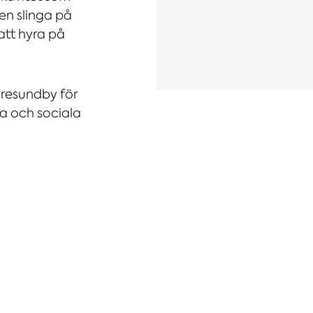
 en slinga på
 att hyra på
rresundby för
ga och sociala